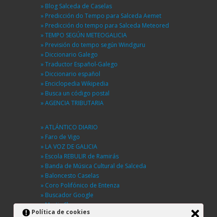
» Blog Salceda de Caselas
» Predicción do Tempo para Salceda Aemet
» Predicción do tempo para Salceda Meteored
» TEMPO SEGÚN METEOGALICIA
» Previsión do tempo según Windguru
» Diccionario Galego
» Traductor Español-Galego
» Diccionario español
» Enciclopedia Wikipedia
» Busca un código postal
» AGENCIA TRIBUTARIA
» ATLÁNTICO DIARIO
» Faro de Vigo
» LA VOZ DE GALICIA
» Escola REBULIR de Ramirás
» Banda de Música Cultural de Salceda
» Baloncesto Caselas
» Coro Polifónico de Entenza
» Buscador Google
» Martin Sheen
Política de cookies
» BUSCA UNHA RÚA