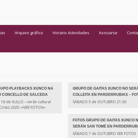
ias
Arquivo gráfico
Horario Actividades
Asociarse
Conta
RUPO PLAYBACKS XUNCO NA
GRUPO DE GAITAS XUNCO NO SER
O CONCELLO DE SALCEDA
COLLEITA EN PARDERRUBIAS – FO
16 de XULLO – verán cultural
SÁBADO 5 de OUTUBRO 21:30
 Cristo 2025 ⇒VER FOTOS⇐
FOTOS GRUPO DE GAITAS XUNCO 
SERÁN SAN TOMÉ EN PARDERRUB
SÁBADO 7 de OUTUBRO VER FOTOS