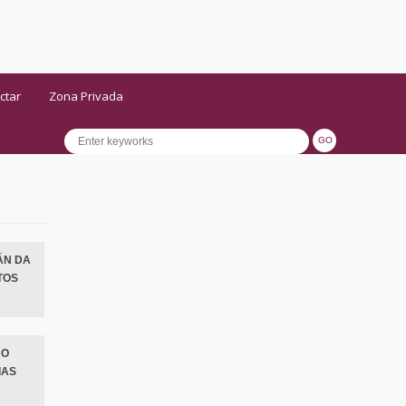
ctar
Zona Privada
ÁN DA
TOS
NO
IAS