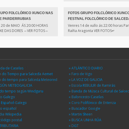
RUPO FOLCLÓRICO XUNCO NAS
FOTOS GRUPO FOLCLÓRICO XUNC
DE PARDERRUBIAS
FESTIVAL FOLCLÓRICO DE SALCED
20 de MAIO ÁS 20:00 HORAS
Venres 14 de xullo ás 22:00 horas Pa
IRXE DAS DORES ⇔VER FOTOS⇔
Raíña Aragonta VER FOTOS↵
eda de Caselas
» ATLÁNTICO DIARIO
ón do Tempo para Salceda Aemet
» Faro de Vigo
ón do tempo para Salceda Meteored
» LA VOZ DE GALICIA
EGÚN METEOGALICIA
» Escola REBULIR de Ramirás
n do tempo según Windguru
» Banda de Música Cultural de Salce
io Galego
» Baloncesto Caselas
r Español-Galego
» Coro Polifónico de Entenza
io español
» Buscador Google
dia Wikipedia
» Martin Sheen
código postal
» BUSCA UNHA RÚA
TRIBUTARIA
» DGT