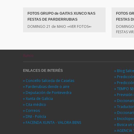
FOTOS GRUPO de GAITAS XUNCO NAS
FOTOS G
FESTAS DE PARDERRUBIAS
FESTAS 
DOMINGO 21 de MAIO ⇒VER FOTOS⇐
DOMINGO 
FESTAS V
Xunco
» Blog Salc
ENLACES DE INTERÉS
» Predicci
» Concello Salceda de Caselas
» Predicci
» Parderubias dende o aire
» TEMPO S
» Deputación de Pontevedra
» Previsió
» Xunta de Galicia
» Diccionar
» Cita médico
» Traducto
» Correos
» Diccionar
» DNI - Policía
» Enciclope
» FACENDA XUNTA - VALORA BENS
» Busca un 
» AGENCIA 