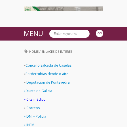
MENU
HOME
/
ENLACES DE INTERÉS
»
Concello Salceda de Caselas
»
Parderrubias dende o aire
»
Deputación de Pontevedra
» Xunta de Galicia
» Cita médico
»
Correos
» DNI – Policía
» INEM