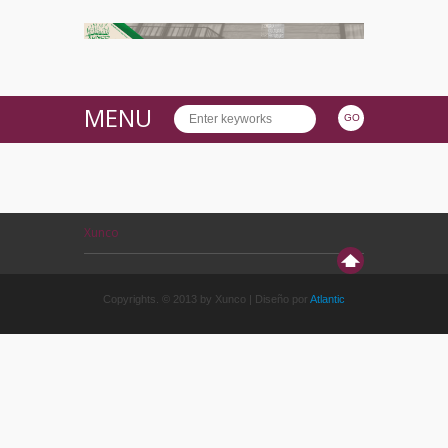
MENU
Xunco
Copyrights. © 2013 by Xunco | Diseño por
Atlantic