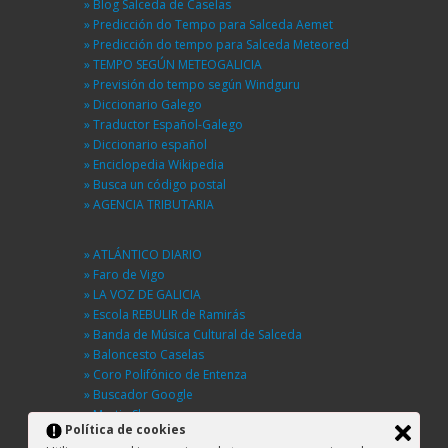
» Blog Salceda de Caselas
» Predicción do Tempo para Salceda Aemet
» Predicción do tempo para Salceda Meteored
» TEMPO SEGÚN METEOGALICIA
» Previsión do tempo según Windguru
» Diccionario Galego
» Traductor Español-Galego
» Diccionario español
» Enciclopedia Wikipedia
» Busca un código postal
» AGENCIA TRIBUTARIA
» ATLÁNTICO DIARIO
» Faro de Vigo
» LA VOZ DE GALICIA
» Escola REBULIR de Ramirás
» Banda de Música Cultural de Salceda
» Baloncesto Caselas
» Coro Polifónico de Entenza
» Buscador Google
» Martin Sheen
Política de cookies
» BUSCA UNHA RÚA