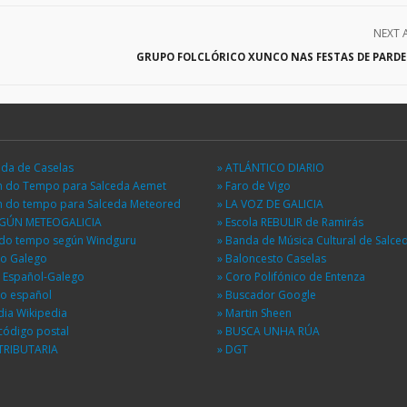
NEXT 
GRUPO FOLCLÓRICO XUNCO NAS FESTAS DE PARD
eda de Caselas
» ATLÁNTICO DIARIO
ón do Tempo para Salceda Aemet
» Faro de Vigo
ón do tempo para Salceda Meteored
» LA VOZ DE GALICIA
EGÚN METEOGALICIA
» Escola REBULIR de Ramirás
n do tempo según Windguru
» Banda de Música Cultural de Salce
io Galego
» Baloncesto Caselas
r Español-Galego
» Coro Polifónico de Entenza
io español
» Buscador Google
dia Wikipedia
» Martin Sheen
código postal
» BUSCA UNHA RÚA
TRIBUTARIA
» DGT