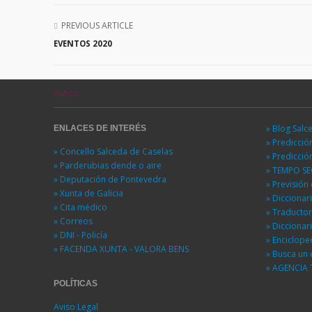
PREVIOUS ARTICLE
EVENTOS 2020
Xunco
» Blog Salc
ENLACES DE INTERÉS
» Predicci
» Concello Salceda de Caselas
» Predicci
» Parderubias dende o aire
» TEMPO S
» Deputación de Pontevedra
» Previsió
» Xunta de Galicia
» Diccionar
» Cita médico
» Traducto
» Correos
» Diccionar
» DNI - Policía
» Enciclope
» FACENDA XUNTA - VALORA BENS
» Busca un 
» AGENCIA 
POLÍTICAS
Aviso Legal