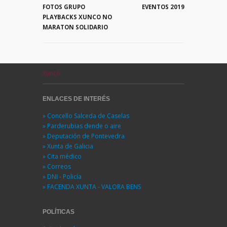
FOTOS GRUPO
EVENTOS 2019
PLAYBACKS XUNCO NO
MARATON SOLIDARIO
Xunco
ENLACES DE INTERÉS
» Concello Salceda de Caselas
» Parderubias dende o aire
» Deputación de Pontevedra
» Xunta de Galicia
» Cita médico
» Correos
» DNI - Policía
» FACENDA XUNTA - VALORA BENS
POLÍTICAS