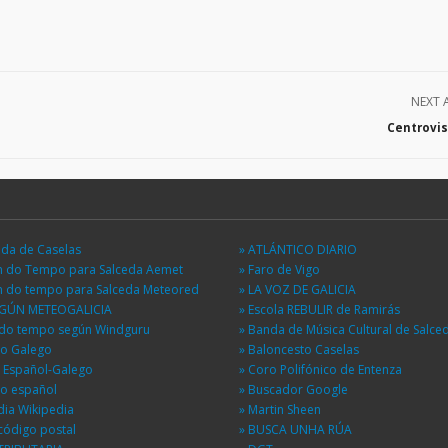
NEXT 
Centrovis
eda de Caselas
» ATLÁNTICO DIARIO
ón do Tempo para Salceda Aemet
» Faro de Vigo
ón do tempo para Salceda Meteored
» LA VOZ DE GALICIA
EGÚN METEOGALICIA
» Escola REBULIR de Ramirás
n do tempo según Windguru
» Banda de Música Cultural de Salce
io Galego
» Baloncesto Caselas
r Español-Galego
» Coro Polifónico de Entenza
io español
» Buscador Google
dia Wikipedia
» Martin Sheen
código postal
» BUSCA UNHA RÚA