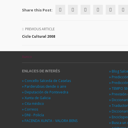
Share this Post:
PREVIOUS ARTICLE
Ciclo Cultural 2008
Xunco
» Blog Salc
ENLACES DE INTERÉS
» Predicci
» Concello Salceda de Caselas
» Predicci
» Parderubias dende o aire
» TEMPO S
» Deputación de Pontevedra
» Previsió
» Xunta de Galicia
» Diccionar
» Cita médico
» Traducto
» Correos
» Diccionar
» DNI - Policía
» Enciclope
» FACENDA XUNTA - VALORA BENS
» Busca un 