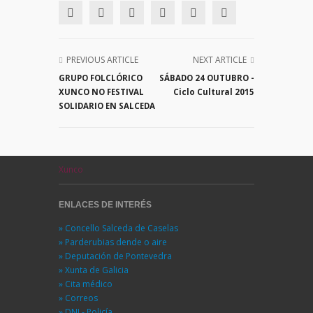
PREVIOUS ARTICLE
NEXT ARTICLE
GRUPO FOLCLÓRICO
SÁBADO 24 OUTUBRO -
XUNCO NO FESTIVAL
Ciclo Cultural 2015
SOLIDARIO EN SALCEDA
Xunco
ENLACES DE INTERÉS
» Concello Salceda de Caselas
» Parderubias dende o aire
» Deputación de Pontevedra
» Xunta de Galicia
» Cita médico
» Correos
» DNI - Policía