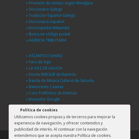
» Previsión do tempo según Windguru
» Diccionario Galego
» Traductor Español-Galego
» Diccionario español
» Enciclopedia Wikipedia
» Busca un código postal
» AGENCIA TRIBUTARIA
» ATLÁNTICO DIARIO
» Faro de Vigo
» LA VOZ DE GALICIA
» Escola REBULIR de Ramirás
» Banda de Música Cultural de Salceda
» Baloncesto Caselas
» Coro Polifónico de Entenza
» Buscador Google
» Martin Sheen
Política de cookies
» BUSCA UNHA RÚA
Utilizamos cookies propias y de terceros para mejorar la
» DGT
experiencia de navegación, y ofrecer contenidos y
publicidad de interés. Al continuar con la navegación
entendemos que se acepta nuestra Política de cookies.
Copyrights. © 2013 by Xunco | Diseño por
Atlantic