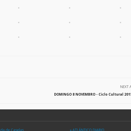
NEXT 
DOMINGO 8 NOVEMBRO - Ciclo Cultural 2015
eda de Caselas
» ATLÁNTICO DIARIO