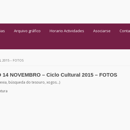
ias
Arquivo gráfico
Horario Actividades
Asociarse
Conta
 2015 – FOTOS
14 NOVEMBRO – Ciclo Cultural 2015 – FOTOS
lexia, búsqueda do tesouro, xogos…)
ntura