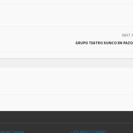
NEXT 
GRUPO TEATRO XUNCO EN PAZOS
eda de Caselas
» ATLÁNTICO DIARIO