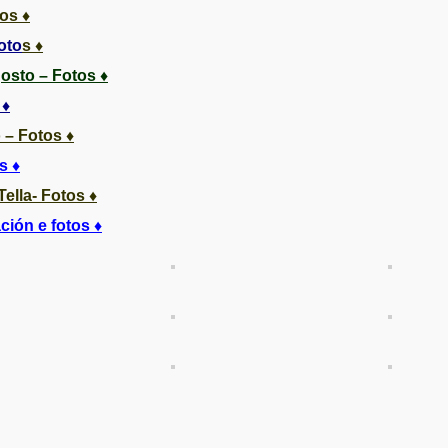
os ♦
oto
s ♦
osto – Fotos ♦
 ♦
 – Fotos ♦
s ♦
Te
lla- Fotos ♦
ción e fotos ♦