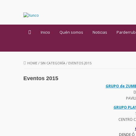
Inicio
Quén somos
Noticias
Parderrub
HOME
/
SIN CATEGORÍA
/
EVENTOS 2015
Eventos 2015
GRUPO de ZUMB
D
PAVI
GRUPO PLA
CENTRO C
DENDE Ó