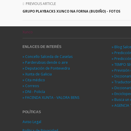
PREVIOUS ARTICLE
GRUPO PLAYBACKS XUNCO NA FORNA (BUDIÑO) - FOTOS
Xunco
» Blog Salc
ENLACES DE INTERÉS
» Predicci
» Concello Salceda de Caselas
» Predicci
» Parderubias dende o aire
» TEMPO S
» Deputación de Pontevedra
» Previsió
» Xunta de Galicia
» Diccionar
» Cita médico
» Traducto
» Correos
» Diccionar
» DNI - Policía
» Enciclope
» FACENDA XUNTA - VALORA BENS
» Busca un 
» AGENCIA 
POLÍTICAS
Aviso Legal
Política de Privacidad