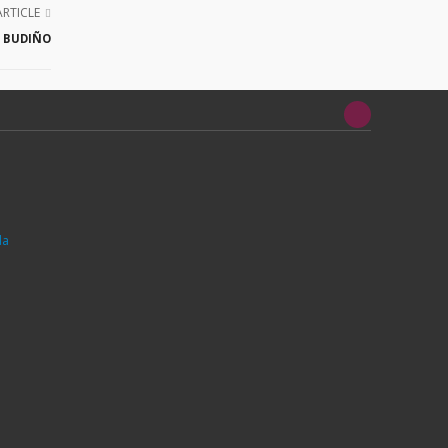
ARTICLE
 BUDIÑO
da