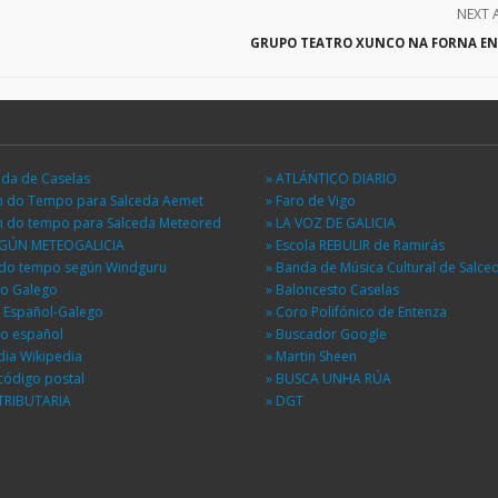
NEXT 
GRUPO TEATRO XUNCO NA FORNA EN
eda de Caselas
» ATLÁNTICO DIARIO
ón do Tempo para Salceda Aemet
» Faro de Vigo
ón do tempo para Salceda Meteored
» LA VOZ DE GALICIA
EGÚN METEOGALICIA
» Escola REBULIR de Ramirás
n do tempo según Windguru
» Banda de Música Cultural de Salce
io Galego
» Baloncesto Caselas
r Español-Galego
» Coro Polifónico de Entenza
io español
» Buscador Google
dia Wikipedia
» Martin Sheen
código postal
» BUSCA UNHA RÚA
TRIBUTARIA
» DGT