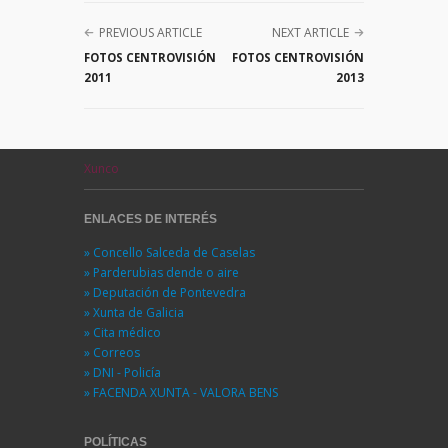
PREVIOUS ARTICLE
NEXT ARTICLE
FOTOS CENTROVISIÓN
FOTOS CENTROVISIÓN
2011
2013
Xunco
ENLACES DE INTERÉS
» Concello Salceda de Caselas
» Parderubias dende o aire
» Deputación de Pontevedra
» Xunta de Galicia
» Cita médico
» Correos
» DNI - Policía
» FACENDA XUNTA - VALORA BENS
POLÍTICAS