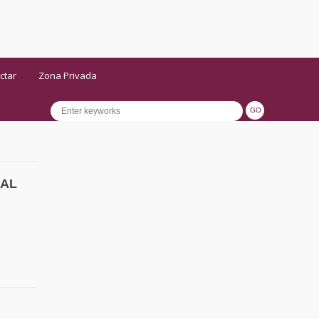
ctar
Zona Privada
RAL