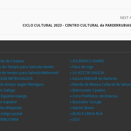
NEXT 
CICLO CULTURAL 2023 - CENTRO CULTURAL de PARDERRUBIAS
eda de Caselas
» ATLÁNTICO DIARIO
ón do Tempo para Salceda Aemet
» Faro de Vigo
ón do tempo para Salceda Meteored
» LA VOZ DE GALICIA
EGÚN METEOGALICIA
» Escola REBULIR de Ramirás
n do tempo según Windguru
» Banda de Música Cultural de Salce
io Galego
» Baloncesto Caselas
r Español-Galego
» Coro Polifónico de Entenza
io español
» Buscador Google
dia Wikipedia
» Martin Sheen
código postal
» BUSCA UNHA RÚA
TRIBUTARIA
» DGT