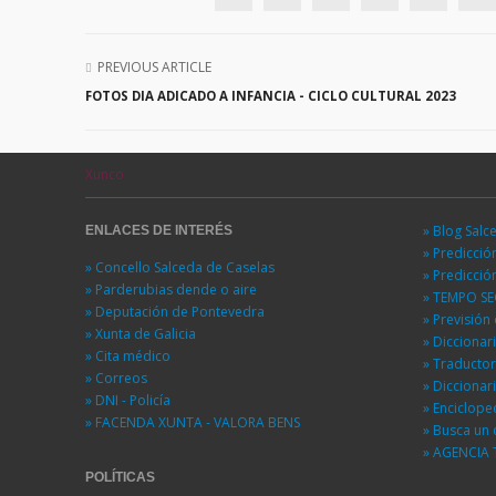
PREVIOUS ARTICLE
FOTOS DIA ADICADO A INFANCIA - CICLO CULTURAL 2023
Xunco
» Blog Salc
ENLACES DE INTERÉS
» Predicci
» Concello Salceda de Caselas
» Predicci
» Parderubias dende o aire
» TEMPO S
» Deputación de Pontevedra
» Previsió
» Xunta de Galicia
» Diccionar
» Cita médico
» Traducto
» Correos
» Diccionar
» DNI - Policía
» Enciclope
» FACENDA XUNTA - VALORA BENS
» Busca un 
» AGENCIA 
POLÍTICAS