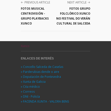
PREVIOUS ARTICLE
NEXT ARTICLE
FOTOS MUSICAL
FOTOS GRUPO
CENTROVISIÓN -
FOLCLÓRICO XUNCO
GRUPO PLAYBACKS
NO FESTIVAL DO VERÁN
XUNCO
CULTURAL DE SALCEDA
Xunco
ENLACES DE INTERÉS
» Concello Salceda de Caselas
» Parderubias dende o aire
» Deputación de Pontevedra
» Xunta de Galicia
» Cita médico
» Correos
» DNI - Policía
» FACENDA XUNTA - VALORA BENS