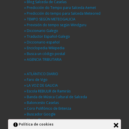
» Blog Salceda de Caselas
» Predicción do Tempo para Salceda Aemet
» Predicción do tempo para Salceda Meteored
» TEMPO SEGÚN METEOGALICIA
» Previsión do tempo según Windguru
» Diccionario Galego
» Traductor Español-Galego
» Diccionario español
» Enciclopedia Wikipedia
» Busca un código postal
» AGENCIA TRIBUTARIA
» ATLÁNTICO DIARIO
» Faro de Vigo
» LA VOZ DE GALICIA
» Escola REBULIR de Ramirás
» Banda de Música Cultural de Salceda
» Baloncesto Caselas
» Coro Polifónico de Entenza
» Buscador Google
» Martin Sheen
Política de cookies
» BUSCA UNHA RÚA