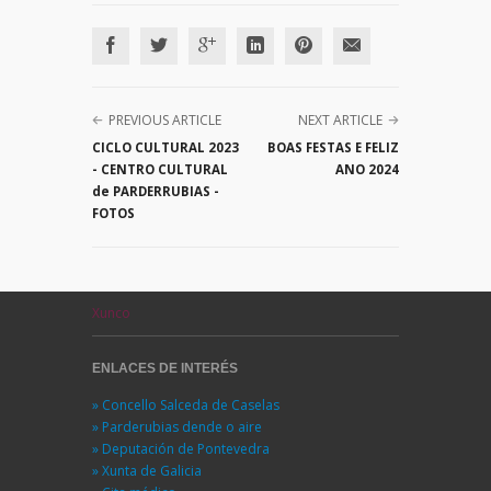
PREVIOUS ARTICLE
NEXT ARTICLE
CICLO CULTURAL 2023
BOAS FESTAS E FELIZ
- CENTRO CULTURAL
ANO 2024
de PARDERRUBIAS -
FOTOS
Xunco
ENLACES DE INTERÉS
» Concello Salceda de Caselas
» Parderubias dende o aire
» Deputación de Pontevedra
» Xunta de Galicia