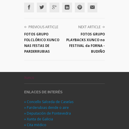
PREVIOUS ARTICLE
NEXT ARTICLE
FOTOS GRUPO
FOTOS GRUPO
FOLCLÓRICO XUNCO
PLAYBACKS XUNCO no
NAS FESTAS DE
FESTIVAL da FORNA -
PARDERRUBIAS
BUDIÑO
Xunco
ENLACES DE INTERÉS
» Concello Salceda de Caselas
» Parderubias dende o aire
» Deputación de Pontevedra
» Xunta de Galicia
» Cita médico