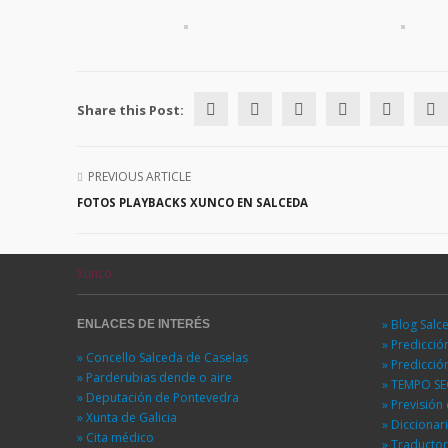
Share this Post:
PREVIOUS ARTICLE
FOTOS PLAYBACKS XUNCO EN SALCEDA
Xunco
» Blog Salc
ENLACES DE INTERÉS
» Predicci
» Concello Salceda de Caselas
» Predicci
» Parderubias dende o aire
» TEMPO S
» Deputación de Pontevedra
» Previsió
» Xunta de Galicia
» Diccionar
» Cita médico
» Traducto