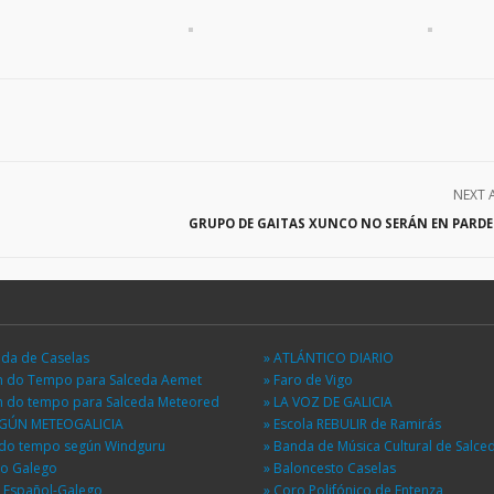
NEXT 
GRUPO DE GAITAS XUNCO NO SERÁN EN PARD
eda de Caselas
» ATLÁNTICO DIARIO
ón do Tempo para Salceda Aemet
» Faro de Vigo
ón do tempo para Salceda Meteored
» LA VOZ DE GALICIA
EGÚN METEOGALICIA
» Escola REBULIR de Ramirás
n do tempo según Windguru
» Banda de Música Cultural de Salce
io Galego
» Baloncesto Caselas
r Español-Galego
» Coro Polifónico de Entenza