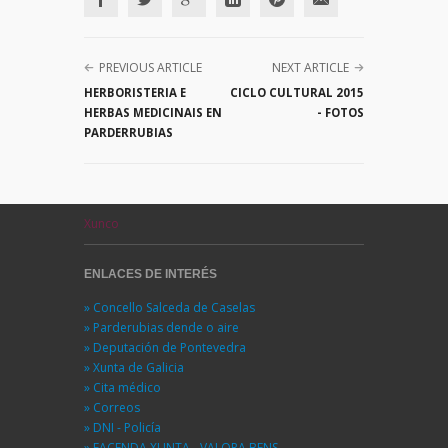
PREVIOUS ARTICLE
NEXT ARTICLE
HERBORISTERIA E
CICLO CULTURAL 2015
HERBAS MEDICINAIS EN
- FOTOS
PARDERRUBIAS
Xunco
ENLACES DE INTERÉS
» Concello Salceda de Caselas
» Parderubias dende o aire
» Deputación de Pontevedra
» Xunta de Galicia
» Cita médico
» Correos
» DNI - Policía
» FACENDA XUNTA - VALORA BENS