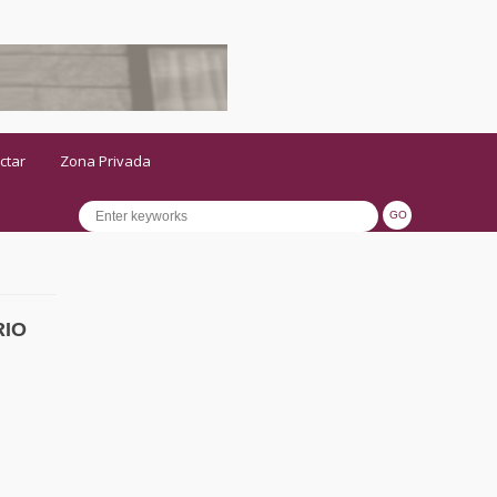
ctar
Zona Privada
RIO