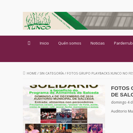
Inicio
Quén somos
Noticias
Parderrub
HOME
/
SIN CATEGORÍA
/
FOTOS GRUPO PLAYBACKS XUNCO NO FES
FOTOS 
DE SAL
domingo 4 d
Auditorio Mu