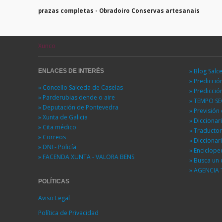
prazas completas - Obradoiro Conservas artesanais
Xunco
» Blog Salc
ENLACES DE INTERÉS
» Predicci
» Concello Salceda de Caselas
» Predicci
» Parderubias dende o aire
» TEMPO S
» Deputación de Pontevedra
» Previsió
» Xunta de Galicia
» Diccionar
» Cita médico
» Traducto
» Correos
» Diccionar
» DNI - Policía
» Enciclope
» FACENDA XUNTA - VALORA BENS
» Busca un 
» AGENCIA 
POLÍTICAS
Aviso Legal
Política de Privacidad