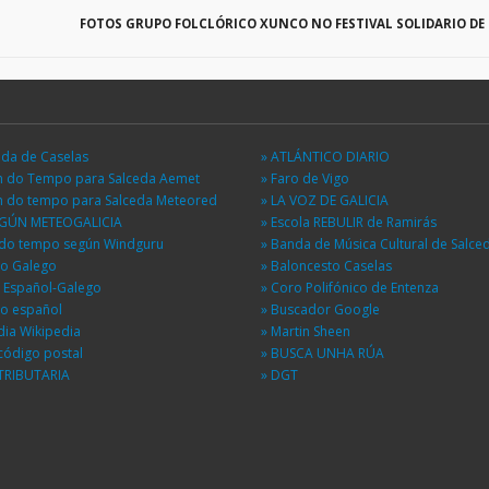
FOTOS GRUPO FOLCLÓRICO XUNCO NO FESTIVAL SOLIDARIO DE
eda de Caselas
» ATLÁNTICO DIARIO
ón do Tempo para Salceda Aemet
» Faro de Vigo
ón do tempo para Salceda Meteored
» LA VOZ DE GALICIA
EGÚN METEOGALICIA
» Escola REBULIR de Ramirás
n do tempo según Windguru
» Banda de Música Cultural de Salce
io Galego
» Baloncesto Caselas
r Español-Galego
» Coro Polifónico de Entenza
io español
» Buscador Google
dia Wikipedia
» Martin Sheen
código postal
» BUSCA UNHA RÚA
TRIBUTARIA
» DGT