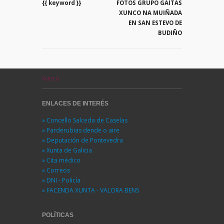
{{ keyword }}
FOTOS GRUPO GAITAS
XUNCO NA MUIÑADA
EN SAN ESTEVO DE
BUDIÑO
Xunco
ENLACES DE INTERÉS
» Concello Salceda de Caselas
» Parderubias dende o aire
» Deputación de Pontevedra
» Xunta de Galicia
» Cita médico
» Correos
» DNI - Policía
» FACENDA XUNTA - VALORA BENS
POLÍTICAS