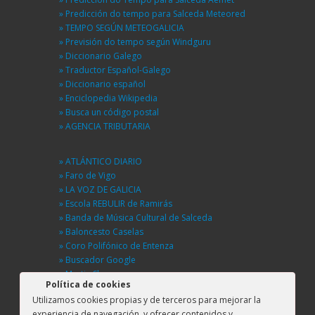
» Predicción do tempo para Salceda Meteored
» TEMPO SEGÚN METEOGALICIA
» Previsión do tempo según Windguru
» Diccionario Galego
» Traductor Español-Galego
» Diccionario español
» Enciclopedia Wikipedia
» Busca un código postal
» AGENCIA TRIBUTARIA
» ATLÁNTICO DIARIO
» Faro de Vigo
» LA VOZ DE GALICIA
» Escola REBULIR de Ramirás
» Banda de Música Cultural de Salceda
» Baloncesto Caselas
» Coro Polifónico de Entenza
» Buscador Google
» Martin Sheen
Política de cookies
» BUSCA UNHA RÚA
Utilizamos cookies propias y de terceros para mejorar la
» DGT
experiencia de navegación, y ofrecer contenidos y