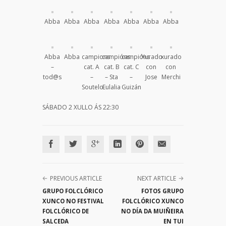
Abba
Abba
Abba
Abba
Abba
Abba
Abba
Abba
Abba
campions
campións
campións
Xurado
xurado
–
cat. A
cat. B
cat. C
con
con
tod@s
–
– Sta
–
Jose
Merchi
Soutelo
Eulalia
Guizán
SÁBADO 2 XULLO ÁS 22:30
PREVIOUS ARTICLE
NEXT ARTICLE
GRUPO FOLCLÓRICO
FOTOS GRUPO
XUNCO NO FESTIVAL
FOLCLÓRICO XUNCO
FOLCLÓRICO DE
NO DÍA DA MUIÑEIRA
SALCEDA
EN TUI