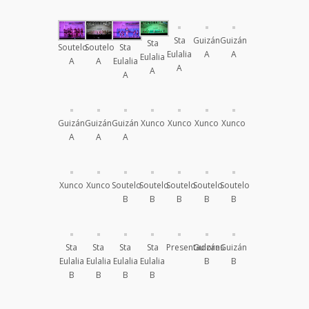
Sta
Guizán
Guizán
Sta
Soutelo
Soutelo
Sta
Eulalia
A
A
Eulalia
A
A
Eulalia
A
A
A
Guizán
Guizán
Guizán
Xunco
Xunco
Xunco
Xunco
A
A
A
Xunco
Xunco
Soutelo
Soutelo
Soutelo
Soutelo
Soutelo
B
B
B
B
B
Sta
Sta
Sta
Sta
Presentadores
Guizán
Guizán
Eulalia
Eulalia
Eulalia
Eulalia
B
B
B
B
B
B