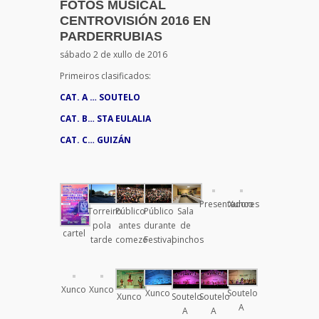
FOTOS MUSICAL
CENTROVISIÓN 2016 EN
PARDERRUBIAS
sábado 2 de xullo de 2016
Primeiros clasificados:
CAT. A … SOUTELO
CAT. B… STA EULALIA
CAT. C… GUIZÁN
Presentadores
Xunco
Torreiro
Público
Público
Sala
pola
antes
durante
de
cartel
tarde
comezo
Festival
pinchos
Xunco
Xunco
Xunco
Soutelo
Xunco
Soutelo
Soutelo
A
A
A