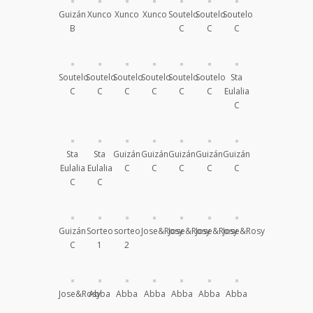
Guizán
Xunco
Xunco
Xunco
Soutelo
Soutelo
Soutelo
B
C
C
C
Soutelo
Soutelo
Soutelo
Soutelo
Soutelo
Soutelo
Sta
C
C
C
C
C
C
Eulalia
C
Sta
Sta
Guizán
Guizán
Guizán
Guizán
Guizán
Eulalia
Eulalia
C
C
C
C
C
C
C
Guizán
Sorteo
sorteo
Jose&Rosy
Jose&Rosy
Jose&Rosy
Jose&Rosy
C
1
2
Jose&Rosy
Abba
Abba
Abba
Abba
Abba
Abba