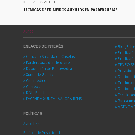
PREVIOUS ARTICLE
TÉCNICAS DE PRIMEIROS AUXILIOS EN PARDERRUBIAS
Xunco
» Blog Salc
ENLACES DE INTERÉS
» Predicci
» Concello Salceda de Caselas
» Predicci
» Parderubias dende o aire
» TEMPO S
» Deputación de Pontevedra
» Previsió
» Xunta de Galicia
» Diccionar
» Cita médico
» Traducto
» Correos
» Diccionar
» DNI - Policía
» Enciclope
» FACENDA XUNTA - VALORA BENS
» Busca un 
» AGENCIA 
POLÍTICAS
Aviso Legal
Política de Privacidad