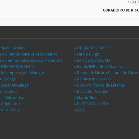
NEXT 
OBRADOIRO DE RIS
eda de Caselas
» ATLÁNTICO DIARIO
ón do Tempo para Salceda Aemet
» Faro de Vigo
ón do tempo para Salceda Meteored
» LA VOZ DE GALICIA
EGÚN METEOGALICIA
» Escola REBULIR de Ramirás
n do tempo según Windguru
» Banda de Música Cultural de Salce
io Galego
» Baloncesto Caselas
r Español-Galego
» Coro Polifónico de Entenza
io español
» Buscador Google
dia Wikipedia
» Martin Sheen
código postal
» BUSCA UNHA RÚA
TRIBUTARIA
» DGT