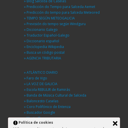
» Blog Salceda de Caselas
» Predicción do Tempo para Salceda Aemet
» Predicción do tempo para Salceda Meteored
» TEMPO SEGÚN METEOGALICIA
» Previsión do tempo según Windguru
» Diccionario Galego
» Traductor Español-Galego
» Diccionario español
» Enciclopedia Wikipedia
» Busca un código postal
» AGENCIA TRIBUTARIA
» ATLÁNTICO DIARIO
» Faro de Vigo
» LA VOZ DE GALICIA
» Escola REBULIR de Ramirás
» Banda de Música Cultural de Salceda
» Baloncesto Caselas
» Coro Polifónico de Entenza
» Buscador Google
» Martin Sheen
Política de cookies
» BUSCA UNHA RÚA