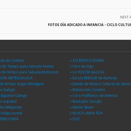
NEXT 
FOTOS DÍA ADICADO A INFANCIA - CICLO CULTU
eda de Caselas
» ATLÁNTICO DIARIO
ón do Tempo para Salceda Aemet
» Faro de Vigo
ón do tempo para Salceda Meteored
» LA VOZ DE GALICIA
EGÚN METEOGALICIA
» Escola REBULIR de Ramirás
n do tempo según Windguru
» Banda de Música Cultural de Salce
io Galego
» Baloncesto Caselas
r Español-Galego
» Coro Polifónico de Entenza
io español
» Buscador Google
dia Wikipedia
» Martin Sheen
código postal
» BUSCA UNHA RÚA
TRIBUTARIA
» DGT