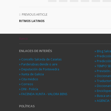
PREVIOUS ARTICLE
RITMOS LATINOS
Xunco
» Blog Salc
ENLACES DE INTERÉS
» Predicci
» Concello Salceda de Caselas
» Predicci
» Parderubias dende o aire
» TEMPO S
» Deputación de Pontevedra
» Previsió
» Xunta de Galicia
» Diccionar
» Cita médico
» Traducto
» Correos
» Diccionar
» DNI - Policía
» Enciclope
» FACENDA XUNTA - VALORA BENS
» Busca un 
» AGENCIA 
POLÍTICAS