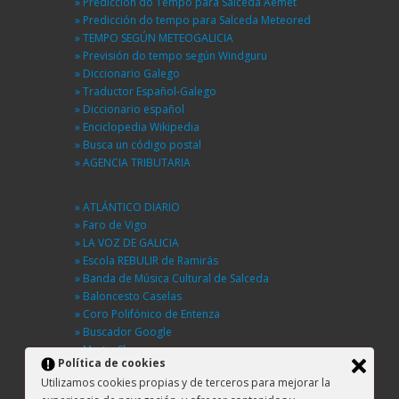
» Predicción do Tempo para Salceda Aemet
» Predicción do tempo para Salceda Meteored
» TEMPO SEGÚN METEOGALICIA
» Previsión do tempo según Windguru
» Diccionario Galego
» Traductor Español-Galego
» Diccionario español
» Enciclopedia Wikipedia
» Busca un código postal
» AGENCIA TRIBUTARIA
» ATLÁNTICO DIARIO
» Faro de Vigo
» LA VOZ DE GALICIA
» Escola REBULIR de Ramirás
» Banda de Música Cultural de Salceda
» Baloncesto Caselas
» Coro Polifónico de Entenza
» Buscador Google
» Martin Sheen
Política de cookies
» BUSCA UNHA RÚA
Utilizamos cookies propias y de terceros para mejorar la
» DGT