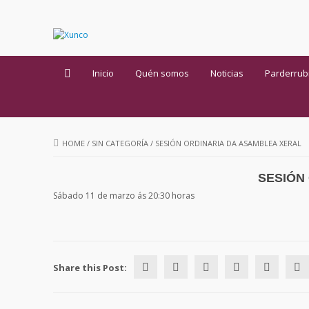
Inicio
Quén somos
Noticias
Parderrub
HOME
/
SIN CATEGORÍA
/
SESIÓN ORDINARIA DA ASAMBLEA XERAL
SESIÓN
Sábado 11 de marzo ás 20:30 horas
Share this Post: