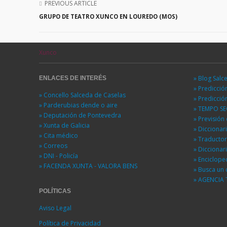
PREVIOUS ARTICLE
GRUPO DE TEATRO XUNCO EN LOUREDO (MOS)
Xunco
» Blog Salc
ENLACES DE INTERÉS
» Predicci
» Concello Salceda de Caselas
» Predicci
» Parderubias dende o aire
» TEMPO S
» Deputación de Pontevedra
» Previsió
» Xunta de Galicia
» Diccionar
» Cita médico
» Traducto
» Correos
» Diccionar
» DNI - Policía
» Enciclope
» FACENDA XUNTA - VALORA BENS
» Busca un 
» AGENCIA 
POLÍTICAS
Aviso Legal
Política de Privacidad