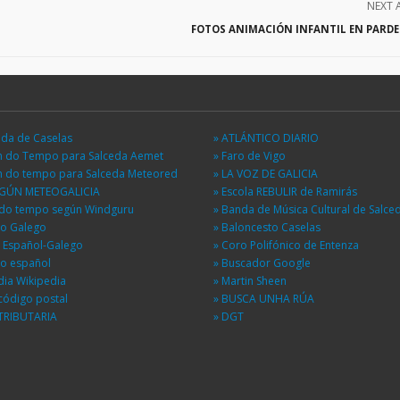
NEXT 
FOTOS ANIMACIÓN INFANTIL EN PARD
eda de Caselas
» ATLÁNTICO DIARIO
ón do Tempo para Salceda Aemet
» Faro de Vigo
ón do tempo para Salceda Meteored
» LA VOZ DE GALICIA
EGÚN METEOGALICIA
» Escola REBULIR de Ramirás
n do tempo según Windguru
» Banda de Música Cultural de Salce
io Galego
» Baloncesto Caselas
r Español-Galego
» Coro Polifónico de Entenza
io español
» Buscador Google
dia Wikipedia
» Martin Sheen
código postal
» BUSCA UNHA RÚA
TRIBUTARIA
» DGT