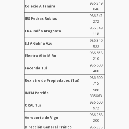
986 349
Colexio Altamira
046
986 347
IES Pedras Rubias
272
986 349
CRA Raíña Aragonta
118
986 340
E.I A Galiña Azul
833
986 658
Electra Alto Miño
210
986 600
Facenda Tui
400
986 600
Rexistro de Propiedades (Tui)
715
986
INEM Porriño
335063
986 600
ORAL Tui
972
986 268
Aeroporto de Vigo
200
Dirección General Tráfico
986 338