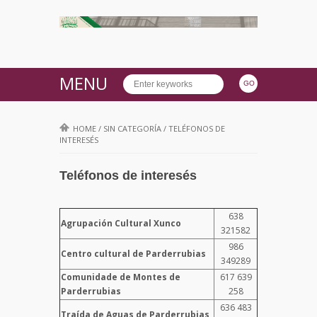
MENU
HOME
/
SIN CATEGORÍA
/
TELÉFONOS DE
INTERESÉS
Teléfonos de interesés
638
Agrupación Cultural Xunco
321582
986
Centro cultural de Parderrubias
349289
Comunidade de Montes de
617 639
Parderrubias
258
636 483
Traída de Aguas de Parderrubias