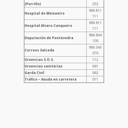
(Porriño)
252
986 811
Hospital do Meixoeiro
111
986 811
Hospital Alvaro Cunqueiro
111
986 804
Deputación de Pontevedra
100
986 343
Correos Salceda
076
Urxencias S.O.S.
112
Urxencias sanitarias
061
Garda Civil
062
Tráfico – Axuda en carretera
011