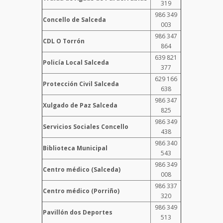
319
986 349
Concello de Salceda
003
986 347
CDL O Torrón
864
639 821
Policía Local Salceda
377
629 166
Protección Civil Salceda
638
986 347
Xulgado de Paz Salceda
825
986 349
Servicios Sociales Concello
438
986 340
Biblioteca Municipal
543
986 349
Centro médico (Salceda)
008
986 337
Centro médico (Porriño)
320
986 349
Pavillón dos Deportes
513