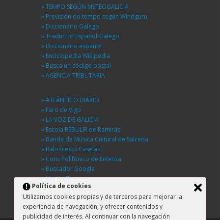
» TEMPO SEGÚN METEOGALICIA
» Previsión do tempo según Windguru
» Diccionario Galego
» Traductor Español-Galego
» Diccionario español
» Enciclopedia Wikipedia
» Busca un código postal
» AGENCIA TRIBUTARIA
» ATLÁNTICO DIARIO
» Faro de Vigo
» LA VOZ DE GALICIA
» Escola REBULIR de Ramirás
» Banda de Música Cultural de Salceda
» Baloncesto Caselas
» Coro Polifónico de Entenza
» Buscador Google
» Martin Sheen
Política de cookies
» BUSCA UNHA RÚA
Utilizamos cookies propias y de terceros para mejorar la
» DGT
experiencia de navegación, y ofrecer contenidos y
publicidad de interés. Al continuar con la navegación