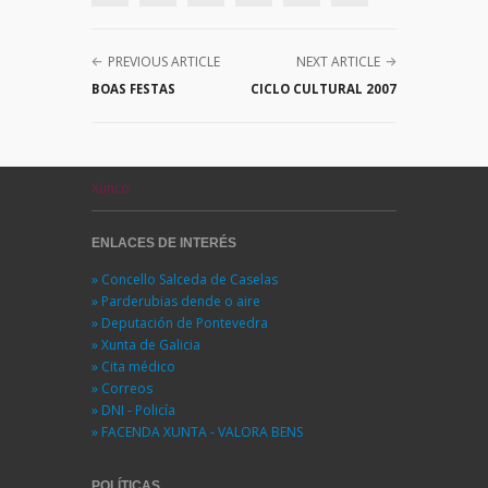
PREVIOUS ARTICLE
NEXT ARTICLE
BOAS FESTAS
CICLO CULTURAL 2007
Xunco
ENLACES DE INTERÉS
» Concello Salceda de Caselas
» Parderubias dende o aire
» Deputación de Pontevedra
» Xunta de Galicia
» Cita médico
» Correos
» DNI - Policía
» FACENDA XUNTA - VALORA BENS
POLÍTICAS