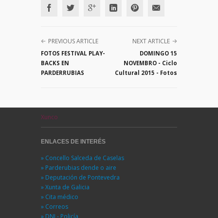
PREVIOUS ARTICLE
NEXT ARTICLE
FOTOS FESTIVAL PLAY-
DOMINGO 15
BACKS EN
NOVEMBRO - Ciclo
PARDERRUBIAS
Cultural 2015 - Fotos
Xunco
ENLACES DE INTERÉS
» Concello Salceda de Caselas
» Parderubias dende o aire
» Deputación de Pontevedra
» Xunta de Galicia
» Cita médico
» Correos
» DNI - Policía