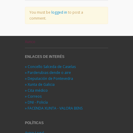
You must be
logged in
to post a
comment.
Xunco
ENLACES DE INTERÉS
» Concello Salceda de Caselas
» Parderubias dende o aire
» Deputación de Pontevedra
» Xunta de Galicia
» Cita médico
» Correos
» DNI - Policía
» FACENDA XUNTA - VALORA BENS
POLÍTICAS
Aviso Legal