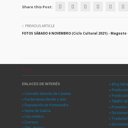
Share this Post:
PREVIOUS ARTICLE
FOTOS SÁBADO 6 NOVEMBRO (Ciclo Cultural 2021) - Magosto
Xunco
» Blog Salc
ENLACES DE INTERÉS
» Predicci
» Concello Salceda de Caselas
» Predicci
» Parderubias dende o aire
» TEMPO S
» Deputación de Pontevedra
» Previsió
» Xunta de Galicia
» Diccionar
» Cita médico
» Traducto
» Correos
» Diccionar
» DNI - Policía