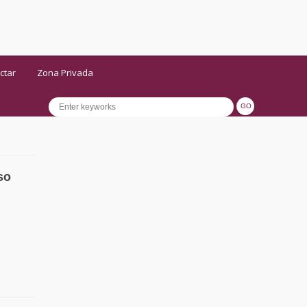
ctar
Zona Privada
so