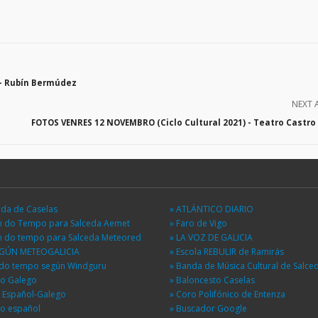
 - Rubín Bermúdez
NEXT 
FOTOS VENRES 12 NOVEMBRO (Ciclo Cultural 2021) - Teatro Castro 
eda de Caselas
» ATLÁNTICO DIARIO
ón do Tempo para Salceda Aemet
» Faro de Vigo
ón do tempo para Salceda Meteored
» LA VOZ DE GALICIA
EGÚN METEOGALICIA
» Escola REBULIR de Ramirás
n do tempo según Windguru
» Banda de Música Cultural de Salce
io Galego
» Baloncesto Caselas
r Español-Galego
» Coro Polifónico de Entenza
io español
» Buscador Google