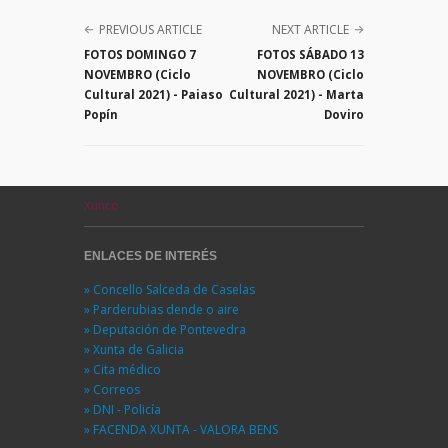
PREVIOUS ARTICLE
NEXT ARTICLE
FOTOS DOMINGO 7
FOTOS SÁBADO 13
NOVEMBRO (Ciclo
NOVEMBRO (Ciclo
Cultural 2021) - Paiaso
Cultural 2021) - Marta
Popín
Doviro
Xunco
ENLACES DE INTERÉS
» Concello Salceda de Caselas
» Parderubias dende o aire
» Deputación de Pontevedra
» Xunta de Galicia
» Cita médico
» Correos
» DNI - Policía
» FACENDA XUNTA - VALORA BENS