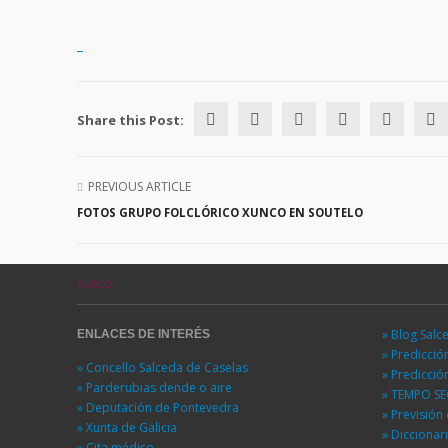
Share this Post:
PREVIOUS ARTICLE
FOTOS GRUPO FOLCLÓRICO XUNCO EN SOUTELO
Xunco
» Blog Salc
ENLACES DE INTERÉS
» Predicci
» Concello Salceda de Caselas
» Predicci
» Parderubias dende o aire
» TEMPO S
» Deputación de Pontevedra
» Previsió
» Xunta de Galicia
» Diccionar
» Cita médico