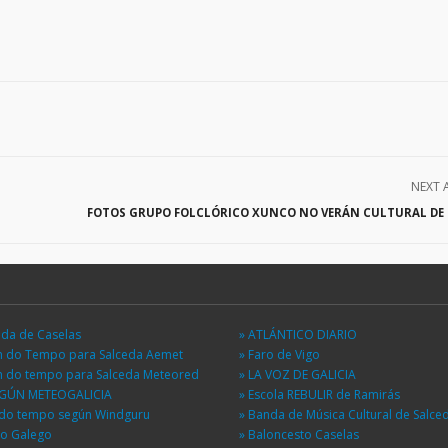
NEXT 
FOTOS GRUPO FOLCLÓRICO XUNCO NO VERÁN CULTURAL DE
eda de Caselas
» ATLÁNTICO DIARIO
ón do Tempo para Salceda Aemet
» Faro de Vigo
ón do tempo para Salceda Meteored
» LA VOZ DE GALICIA
EGÚN METEOGALICIA
» Escola REBULIR de Ramirás
n do tempo según Windguru
» Banda de Música Cultural de Salce
io Galego
» Baloncesto Caselas