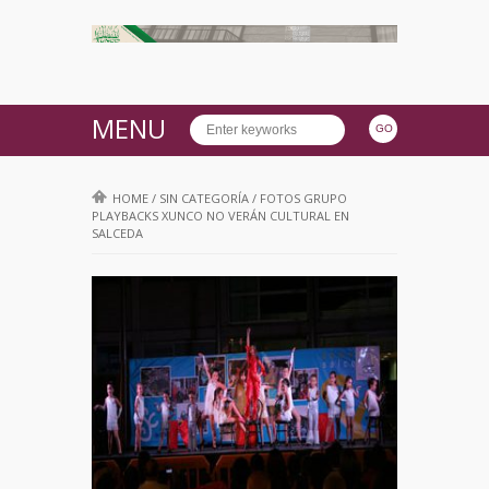
MENU
HOME
/
SIN CATEGORÍA
/
FOTOS GRUPO
PLAYBACKS XUNCO NO VERÁN CULTURAL EN
SALCEDA