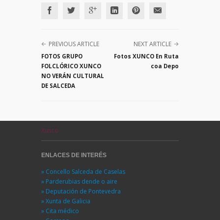
PREVIOUS ARTICLE
NEXT ARTICLE
FOTOS GRUPO
Fotos XUNCO En Ruta
FOLCLÓRICO XUNCO
coa Depo
NO VERÁN CULTURAL
DE SALCEDA
Xunco
ENLACES DE INTERÉS
» Concello Salceda de Caselas
» Parderubias dende o aire
» Deputación de Pontevedra
» Xunta de Galicia
» Cita médico